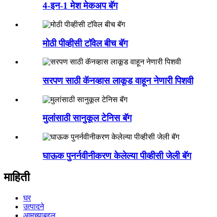
4-इन-1 मेश मेकअप बॅग
मोठी पीव्हीसी टॉवेल बीच बॅग
सरपण साठी कॅनव्हास लाकूड वाहून नेणारी पिशवी
मुलांसाठी सानुकूल टेनिस बॅग
घाऊक पुनर्नवीनीकरण केलेल्या पीव्हीसी जेली बॅग
माहिती
घर
उत्पादने
आमच्याबद्दल