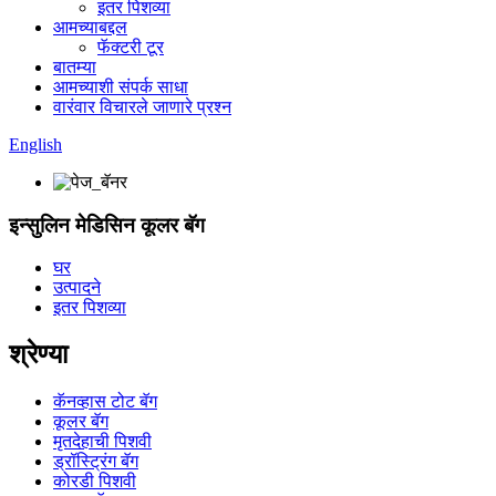
इतर पिशव्या
आमच्याबद्दल
फॅक्टरी टूर
बातम्या
आमच्याशी संपर्क साधा
वारंवार विचारले जाणारे प्रश्न
English
इन्सुलिन मेडिसिन कूलर बॅग
घर
उत्पादने
इतर पिशव्या
श्रेण्या
कॅनव्हास टोट बॅग
कूलर बॅग
मृतदेहाची पिशवी
ड्रॉस्ट्रिंग बॅग
कोरडी पिशवी