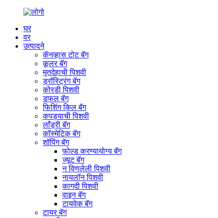
घर
वर
उत्पादने
कॅनव्हास टोट बॅग
कूलर बॅग
मृतदेहाची पिशवी
ड्रॉस्ट्रिंग बॅग
कोरडी पिशवी
डफल बॅग
फिशिंग किल बॅग
कपड्याची पिशवी
लाँड्री बॅग
कॉस्मेटिक बॅग
शॉपिंग बॅग
फोल्ड करण्यायोग्य बॅग
ज्यूट बॅग
न विणलेली पिशवी
नायलॉन पिशवी
कागदी पिशवी
वाइन बॅग
टायवेक बॅग
टायर बॅग