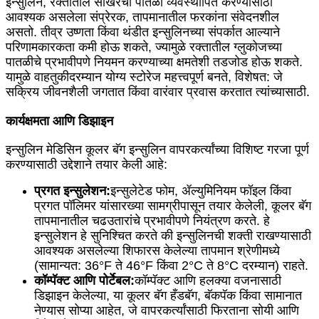
इन्सुलिन, रक्तातील साखरेची पातळी व्यवस्थापित करण्यासाठी
आवश्यक असलेला संप्रेरक, तापमानातील फरकांना संवेदनशील
असतो. तीव्र उष्णता किंवा थंडीत इन्सुलिनच्या संपर्कात आल्याने
परिणामकारकता कमी होऊ शकते, ज्यामुळे रक्तातील ग्लुकोजच्या
पातळीचे प्रभावीपणे नियमन करण्याच्या क्षमतेशी तडजोड होऊ शकते.
यामुळे वाहतुकीदरम्यान योग्य स्टोरेज महत्त्वपूर्ण बनते, विशेषत: जे
सक्रिय जीवनशैली जगतात किंवा वारंवार प्रवास करतात त्यांच्यासाठी.
कार्यक्षमता आणि डिझाइन
इन्सुलिन मेडिसिन कूलर बॅग इन्सुलिन वापरकर्त्यांच्या विशिष्ट गरजा पूर्ण
करण्यासाठी उद्देशाने तयार केली आहे:
प्रगत इन्सुलेशन:
इन्सुलेटेड फोम, ॲल्युमिनियम फॉइल किंवा
प्रगत पॉलिमर यांसारख्या सामग्रीपासून तयार केलेली, कूलर बॅग
तापमानातील चढउतारांचे प्रभावीपणे नियंत्रण करते. हे
इन्सुलेशन हे सुनिश्चित करते की इन्सुलिनची शक्ती राखण्यासाठी
आवश्यक असलेल्या शिफारस केलेल्या तापमान श्रेणीमध्ये
(सामान्यत: 36°F ते 46°F किंवा 2°C ते 8°C दरम्यान) राहते.
कॉम्पॅक्ट आणि पोर्टेबल:
कॉम्पॅक्ट आणि हलक्या वजनासाठी
डिझाइन केलेल्या, या कूलर बॅग हँडबॅग, बॅकपॅक किंवा सामानात
नेण्यास सोप्या आहेत, जे वापरकर्त्यांसाठी फिरताना सोयी आणि