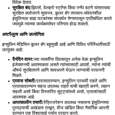
विवेक देतात.
सुरक्षित बंद:
झिपर्स, वेल्क्रो स्ट्रॅप्स किंवा स्नॅप बटणे यांसारख्या
सुरक्षित क्लोजरने सुसज्ज, कूलर बॅग तापमान-संवेदनशील
इंसुलिनला बाह्य घटकांच्या संपर्कात येण्यापासून प्रतिबंधित करते
ज्यामुळे त्याच्या कार्यक्षमतेवर परिणाम होऊ शकतो.
अष्टपैलुत्व आणि उपयोगिता
इन्सुलिन मेडिसिन कूलर बॅग बहुमुखी आहे आणि विविध परिस्थितींसाठी
उपयुक्त आहे:
दैनंदिन वापर:
ज्या व्यक्तींना दिवसातून अनेक वेळा इन्सुलिन
इंजेक्शनची आवश्यकता असते त्यांच्यासाठी आदर्श, त्यांना त्यांची
औषधे सुरक्षितपणे आणि सावधपणे घेऊन जाण्याची परवानगी
मिळते.
प्रवास सोबती:
प्रवासादरम्यान, इन्सुलिन प्रभावी राहते आणि
प्रवासादरम्यान सहज उपलब्ध राहते याची खात्री करणे, लहान
सहली असो किंवा विस्तारित सुट्ट्यांमध्ये असो, प्रवाशांसाठी
आवश्यक आहे.
आपत्कालीन तयारी:
रेफ्रिजरेशन उपलब्ध नसताना इंसुलिनच्या
पुरवठ्याची अखंडता राखून, वीज खंडित किंवा नैसर्गिक आपत्ती
दरम्यान एक विश्वासार्ह पर्याय प्रदान करते.