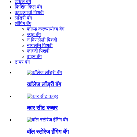
डफल बॅग
फिशिंग किल बॅग
कपड्याची पिशवी
लाँड्री बॅग
शॉपिंग बॅग
फोल्ड करण्यायोग्य बॅग
ज्यूट बॅग
न विणलेली पिशवी
नायलॉन पिशवी
कागदी पिशवी
वाइन बॅग
टायर बॅग
कॉलेज लाँड्री बॅग
कार सीट कव्हर
वॉल स्टोरेज हँगिंग बॅग