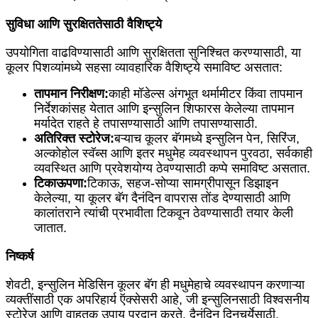
सुविधा आणि सुरक्षिततेसाठी वैशिष्ट्ये
उपयोगिता वाढविण्यासाठी आणि सुरक्षितता सुनिश्चित करण्यासाठी, या
कूलर पिशव्यांमध्ये सहसा व्यावहारिक वैशिष्ट्ये समाविष्ट असतात:
तापमान निरीक्षण:
काही मॉडेल्स अंगभूत थर्मामीटर किंवा तापमान
निर्देशकांसह येतात आणि इन्सुलिन शिफारस केलेल्या तापमान
मर्यादेत राहते हे तपासण्यासाठी आणि तपासण्यासाठी.
अतिरिक्त स्टोरेज:
बऱ्याच कूलर बॅगमध्ये इन्सुलिन पेन, सिरिंज,
अल्कोहोल स्वॅब्स आणि इतर मधुमेह व्यवस्थापन पुरवठा, सर्वकाही
व्यवस्थित आणि प्रवेशयोग्य ठेवण्यासाठी कप्पे समाविष्ट असतात.
टिकाऊपणा:
टिकाऊ, सहज-सोप्या सामग्रीपासून डिझाइन
केलेल्या, या कूलर बॅग दैनंदिन वापरास तोंड देण्यासाठी आणि
कालांतराने त्यांची प्रभावीता टिकवून ठेवण्यासाठी तयार केली
जातात.
निष्कर्ष
शेवटी, इन्सुलिन मेडिसिन कूलर बॅग ही मधुमेहाचे व्यवस्थापन करणाऱ्या
व्यक्तींसाठी एक अपरिहार्य ऍक्सेसरी आहे, जी इन्सुलिनसाठी विश्वसनीय
स्टोरेज आणि वाहतूक उपाय प्रदान करते. दैनंदिन दिनचर्येसाठी,