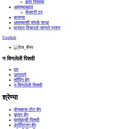
इतर पिशव्या
आमच्याबद्दल
फॅक्टरी टूर
बातम्या
आमच्याशी संपर्क साधा
वारंवार विचारले जाणारे प्रश्न
English
न विणलेली पिशवी
घर
उत्पादने
शॉपिंग बॅग
न विणलेली पिशवी
श्रेण्या
कॅनव्हास टोट बॅग
कूलर बॅग
मृतदेहाची पिशवी
ड्रॉस्ट्रिंग बॅग