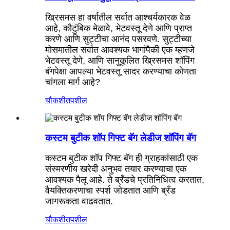
ख्रिसमस हा वर्षातील सर्वात आश्चर्यकारक वेळ
आहे, कौटुंबिक मेळावे, भेटवस्तू देणे आणि प्राप्त
करणे आणि सुट्टीचा आनंद पसरवणे. सुट्टीच्या
मोसमातील सर्वात आवश्यक भागांपैकी एक म्हणजे
भेटवस्तू देणे, आणि सानुकूलित ख्रिसमस शॉपिंग
बॅगपेक्षा आपल्या भेटवस्तू सादर करण्याचा कोणता
चांगला मार्ग आहे?
चौकशी
तपशील
कस्टम बुटीक शॉप गिफ्ट बॅग लेडीज शॉपिंग बॅग
कस्टम बुटीक शॉप गिफ्ट बॅग ही ग्राहकांसाठी एक
संस्मरणीय खरेदी अनुभव तयार करण्याचा एक
आवश्यक पैलू आहे. ते ब्रँडचे प्रतिनिधित्व करतात,
वैयक्तिकरणाचा स्पर्श जोडतात आणि ब्रँड
जागरूकता वाढवतात.
चौकशी
तपशील