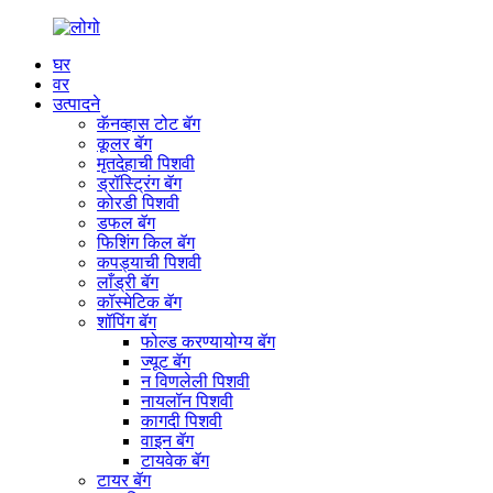
घर
वर
उत्पादने
कॅनव्हास टोट बॅग
कूलर बॅग
मृतदेहाची पिशवी
ड्रॉस्ट्रिंग बॅग
कोरडी पिशवी
डफल बॅग
फिशिंग किल बॅग
कपड्याची पिशवी
लाँड्री बॅग
कॉस्मेटिक बॅग
शॉपिंग बॅग
फोल्ड करण्यायोग्य बॅग
ज्यूट बॅग
न विणलेली पिशवी
नायलॉन पिशवी
कागदी पिशवी
वाइन बॅग
टायवेक बॅग
टायर बॅग