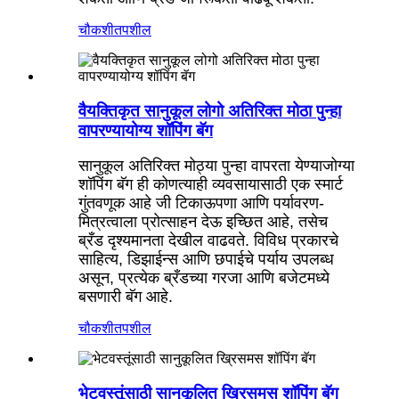
चौकशी
तपशील
वैयक्तिकृत सानुकूल लोगो अतिरिक्त मोठा पुन्हा
वापरण्यायोग्य शॉपिंग बॅग
सानुकूल अतिरिक्त मोठ्या पुन्हा वापरता येण्याजोग्या
शॉपिंग बॅग ही कोणत्याही व्यवसायासाठी एक स्मार्ट
गुंतवणूक आहे जी टिकाऊपणा आणि पर्यावरण-
मित्रत्वाला प्रोत्साहन देऊ इच्छित आहे, तसेच
ब्रँड दृश्यमानता देखील वाढवते. विविध प्रकारचे
साहित्य, डिझाईन्स आणि छपाईचे पर्याय उपलब्ध
असून, प्रत्येक ब्रँडच्या गरजा आणि बजेटमध्ये
बसणारी बॅग आहे.
चौकशी
तपशील
भेटवस्तूंसाठी सानुकूलित ख्रिसमस शॉपिंग बॅग