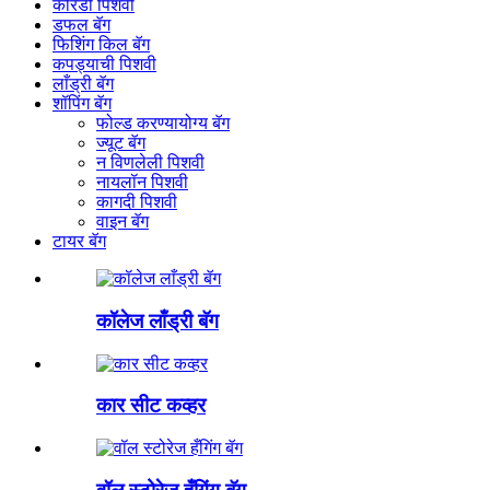
कोरडी पिशवी
डफल बॅग
फिशिंग किल बॅग
कपड्याची पिशवी
लाँड्री बॅग
शॉपिंग बॅग
फोल्ड करण्यायोग्य बॅग
ज्यूट बॅग
न विणलेली पिशवी
नायलॉन पिशवी
कागदी पिशवी
वाइन बॅग
टायर बॅग
कॉलेज लाँड्री बॅग
कार सीट कव्हर