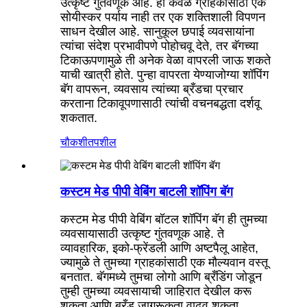
उत्कृष्ट गुंतवणूक आहे. हा केवळ ग्राहकांसाठी एक
सोयीस्कर पर्याय नाही तर एक शक्तिशाली विपणन
साधन देखील आहे. सानुकूल छपाई व्यवसायांना
त्यांचा संदेश प्रभावीपणे पोहोचवू देते, तर बॅगच्या
टिकाऊपणामुळे ती अनेक वेळा वापरली जाऊ शकते
याची खात्री होते. पुन्हा वापरता येण्याजोग्या शॉपिंग
बॅग वापरून, व्यवसाय त्यांच्या ब्रँडचा प्रचार
करताना टिकावूपणासाठी त्यांची वचनबद्धता दर्शवू
शकतात.
चौकशी
तपशील
कस्टम मेड पीपी वेबिंग बाटली शॉपिंग बॅग
कस्टम मेड पीपी वेबिंग बॉटल शॉपिंग बॅग ही तुमच्या
व्यवसायासाठी उत्कृष्ट गुंतवणूक आहे. ते
व्यावहारिक, इको-फ्रेंडली आणि अष्टपैलू आहेत,
ज्यामुळे ते तुमच्या ग्राहकांसाठी एक मौल्यवान वस्तू
बनतात. बॅगमध्ये तुमचा लोगो आणि ब्रँडिंग जोडून
तुम्ही तुमच्या व्यवसायाची जाहिरात देखील करू
शकता आणि ब्रँड जागरूकता वाढवू शकता.