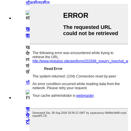
चौकशी
तपशील
खाजगी लेबल फोल्ड करण्यायोग्य पुन्हा
वापरण्यायोग्य शॉपिंग बॅग उत्पादक
खाजगी लेबल फोल्ड करण्यायोग्य पुन्हा वापरता
येण्याजोग्या शॉपिंग बॅग्ज किरकोळ विक्रेत्यांना
त्यांच्या प्रतिस्पर्ध्यांपेक्षा वेगळे करण्याची अनोखी
संधी देतात आणि ग्राहकांना टिकाऊ आणि
सोयीस्कर उत्पादन देतात.
चौकशी
तपशील
सानुकूल फोल्ड करण्यायोग्य पुन्हा वापरता
येण्याजोग्या PP लॅमिनेटेड नॉन विणलेल्या शॉपिंग
टोट बॅग