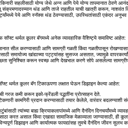
द्रकिनारी सहलीसाठी योग्य जेथे अन्न आणि पेये योग्य तापमानात ठेवणे आ
स्तू संक्रमणादरम्यान थंड आणि ताजे राहतील याची खात्री करून, नाशवंत कि
ी पार्ट्यांमध्ये पेये आणि स्नॅक्स थंड ठेवण्यासाठी, उपस्थितांसाठी एकंदर अनु
फ्ट थर्मल कूलर बॅगमध्ये अनेक व्यावहारिक वैशिष्ट्ये समाविष्ट आहेत:
तापमानात सील करण्यासाठी आणि सामग्री गळती किंवा गळतीपासून रोखण्यासा
ाठी समायोज्य खांद्याच्या पट्ट्यांसह सुसज्ज असतात, ज्यामुळे वापरकर्त्य
वच्छता सुनिश्चित करून स्वच्छ आणि देखभाल करणे सोपे असलेल्या सामग्री
 सॉफ्ट थर्मल कूलर बॅग टिकाऊपणा लक्षात घेऊन डिझाइन केल्या आहेत:
ची गरज कमी करून इको-फ्रेंडली पद्धतींना प्रोत्साहन देते.
टिकणारी कामगिरी प्रदान करण्यासाठी तयार केलेले, वारंवार बदलण्याशी सं
बांसाठी त्यांच्या बाह्य क्रियाकलापांमध्ये आणि दैनंदिन दिनचर्यांमध्ये व
ाठा करत असाल किंवा एखाद्या सामाजिक मेळाव्याला जाण्यासाठी, ही कूलर
ाविन्यपूर्ण डिझाइन आणि कार्यात्मक फायद्यांसह तुमचे दैनंदिन जीवन सुलभ 