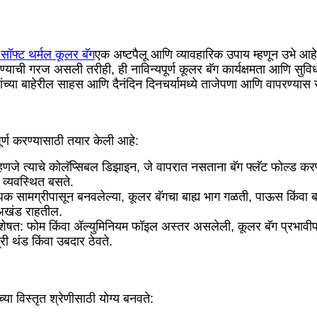
सॉफ्ट थर्मल कूलर बॅग
एक अष्टपैलू आणि व्यावहारिक उपाय म्हणून उभे आह
ाची गरज असली तरीही, ही नाविन्यपूर्ण कूलर बॅग कार्यक्षमता आणि सुविधा 
्यांच्या बाहेरील साहस आणि दैनंदिन दिनचर्यामध्ये ताजेपणा आणि वापरण्यास 
ूर्ण करण्यासाठी तयार केली आहे:
एक म्हणजे त्याचे कोलॅप्सिबल डिझाइन, जे वापरात नसताना बॅग फ्लॅट फोल्ड करण
े व्यवस्थित बसते.
ामग्रीपासून बनवलेल्या, कूलर बॅगचा बाह्य भाग गळती, पाऊस किंवा बाहेरी
 अखंड राहतील.
विशेषत: फोम किंवा ॲल्युमिनियम फॉइल अस्तर असलेली, कूलर बॅग प्रभावीपणे
री थंड किंवा उबदार ठेवते.
्या विस्तृत श्रेणीसाठी योग्य बनवते: