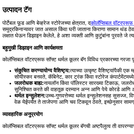
उत्पादन टॅग
पोर्टेबल फूड आणि बेव्हरेज स्टोरेजच्या क्षेत्रात, द
कोलॅप्सिबल वॉटरप्रूफ 
समुद्रकिनाऱ्यावर जात असाल किंवा घरी जाताना किराणा सामान थंड ठेवण्य
लक्षात घेऊन डिझाइन केलेले, हे अशा व्यक्ती आणि कुटुंबांना पुरवते जे त
बहुमुखी डिझाइन आणि कार्यक्षमता
कोलॅप्सिबल वॉटरप्रूफ सॉफ्ट थर्मल कूलर बॅग विविध प्रकारच्या गरजा प
संकुचित करण्यायोग्य वैशिष्ट्य:
त्याच्या उत्कृष्ट वैशिष्ट्यांपैकी 
सोयीस्कर बनवते, कॅबिनेट, कार ट्रंक किंवा स्टोरेज कंपार्टमेंटमध्य
जलरोधक बाह्य:
नायलॉन किंवा पॉलिस्टर सारख्या टिकाऊ, जलरोधक स
सुनिश्चित करते की वाहतूक दरम्यान अन्न आणि पेये कोरडे आणि
थर्मल इन्सुलेशन:
उच्च-गुणवत्तेच्या थर्मल इन्सुलेशनसह सुसज्ज, 
वेळ येईपर्यंत ते ताजेपणा आणि चव टिकवून ठेवते, इच्छेनुसार सामग्
व्यावहारिक अनुप्रयोग
कोलॅप्सिबल वॉटरप्रूफ सॉफ्ट थर्मल कूलर बॅगची अष्टपैलुत्व ती वापरण्याच