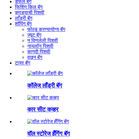
डफल बॅग
फिशिंग किल बॅग
कपड्याची पिशवी
लाँड्री बॅग
शॉपिंग बॅग
फोल्ड करण्यायोग्य बॅग
ज्यूट बॅग
न विणलेली पिशवी
नायलॉन पिशवी
कागदी पिशवी
वाइन बॅग
टायर बॅग
कॉलेज लाँड्री बॅग
कार सीट कव्हर
वॉल स्टोरेज हँगिंग बॅग