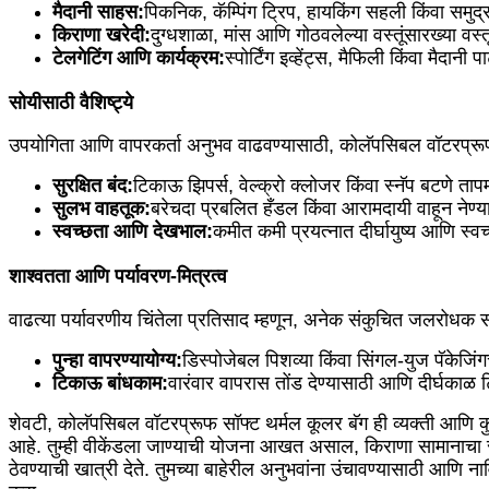
मैदानी साहस:
पिकनिक, कॅम्पिंग ट्रिप, हायकिंग सहली किंवा समु
किराणा खरेदी:
दुग्धशाळा, मांस आणि गोठवलेल्या वस्तूंसारख्या व
टेलगेटिंग आणि कार्यक्रम:
स्पोर्टिंग इव्हेंट्स, मैफिली किंवा मैदान
सोयीसाठी वैशिष्ट्ये
उपयोगिता आणि वापरकर्ता अनुभव वाढवण्यासाठी, कोलॅपसिबल वॉटरप्रूफ सॉ
सुरक्षित बंद:
टिकाऊ झिपर्स, वेल्क्रो क्लोजर किंवा स्नॅप बटणे 
सुलभ वाहतूक:
बरेचदा प्रबलित हँडल किंवा आरामदायी वाहून नेण्यास
स्वच्छता आणि देखभाल:
कमीत कमी प्रयत्नात दीर्घायुष्य आणि स्
शाश्वतता आणि पर्यावरण-मित्रत्व
वाढत्या पर्यावरणीय चिंतेला प्रतिसाद म्हणून, अनेक संकुचित जलरोधक
पुन्हा वापरण्यायोग्य:
डिस्पोजेबल पिशव्या किंवा सिंगल-युज पॅकेजिंग
टिकाऊ बांधकाम:
वारंवार वापरास तोंड देण्यासाठी आणि दीर्घकाळ 
शेवटी, कोलॅपसिबल वॉटरप्रूफ सॉफ्ट थर्मल कूलर बॅग ही व्यक्ती आणि कुटुं
आहे. तुम्ही वीकेंडला जाण्याची योजना आखत असाल, किराणा सामानाचा स
ठेवण्याची खात्री देते. तुमच्या बाहेरील अनुभवांना उंचावण्यासाठी आणि न