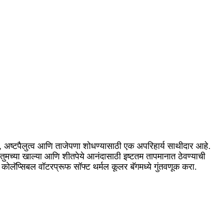
िकता, अष्टपैलुत्व आणि ताजेपणा शोधण्यासाठी एक अपरिहार्य साथीदार आहे.
ुमच्या खाल्या आणि शीतपेये आनंदासाठी इष्टतम तापमानात ठेवण्याची
ी कोलॅप्सिबल वॉटरप्रूफ सॉफ्ट थर्मल कूलर बॅगमध्ये गुंतवणूक करा.