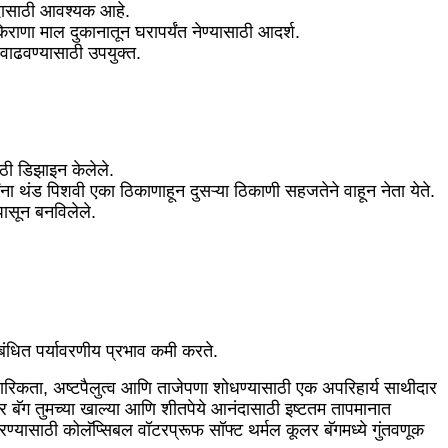
नंदासाठी आवश्यक आहे.
राणा माल दुकानातून घरापर्यंत नेण्यासाठी आदर्श.
भव वाढवण्यासाठी उपयुक्त.
ठी डिझाइन केलेले.
ांना थंड पिशवी एका ठिकाणाहून दुसऱ्या ठिकाणी सहजतेने वाहून नेता येते.
पासून बनविलेले.
बंधित पर्यावरणीय प्रभाव कमी करते.
्यावहारिकता, अष्टपैलुत्व आणि ताजेपणा शोधण्यासाठी एक अपरिहार्य साथीदार
 बॅग तुमच्या खाल्या आणि शीतपेये आनंदासाठी इष्टतम तापमानात
करण्यासाठी कोलॅप्सिबल वॉटरप्रूफ सॉफ्ट थर्मल कूलर बॅगमध्ये गुंतवणूक