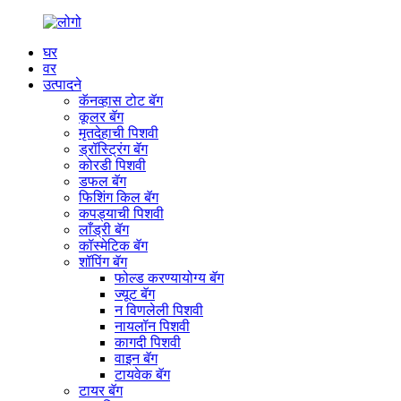
घर
वर
उत्पादने
कॅनव्हास टोट बॅग
कूलर बॅग
मृतदेहाची पिशवी
ड्रॉस्ट्रिंग बॅग
कोरडी पिशवी
डफल बॅग
फिशिंग किल बॅग
कपड्याची पिशवी
लाँड्री बॅग
कॉस्मेटिक बॅग
शॉपिंग बॅग
फोल्ड करण्यायोग्य बॅग
ज्यूट बॅग
न विणलेली पिशवी
नायलॉन पिशवी
कागदी पिशवी
वाइन बॅग
टायवेक बॅग
टायर बॅग