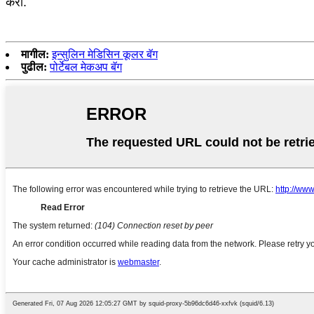
करा.
मागील:
इन्सुलिन मेडिसिन कूलर बॅग
पुढील:
पोर्टेबल मेकअप बॅग