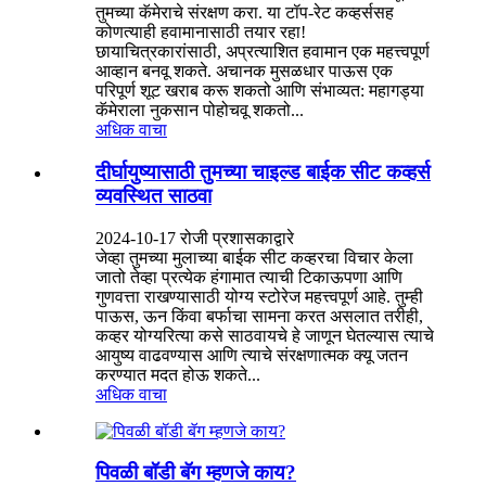
तुमच्या कॅमेराचे संरक्षण करा. या टॉप-रेट कव्हर्ससह
कोणत्याही हवामानासाठी तयार रहा!
छायाचित्रकारांसाठी, अप्रत्याशित हवामान एक महत्त्वपूर्ण
आव्हान बनवू शकते. अचानक मुसळधार पाऊस एक
परिपूर्ण शूट खराब करू शकतो आणि संभाव्यत: महागड्या
कॅमेराला नुकसान पोहोचवू शकतो...
अधिक वाचा
दीर्घायुष्यासाठी तुमच्या चाइल्ड बाईक सीट कव्हर्स
व्यवस्थित साठवा
2024-10-17 रोजी प्रशासकाद्वारे
जेव्हा तुमच्या मुलाच्या बाईक सीट कव्हरचा विचार केला
जातो तेव्हा प्रत्येक हंगामात त्याची टिकाऊपणा आणि
गुणवत्ता राखण्यासाठी योग्य स्टोरेज महत्त्वपूर्ण आहे. तुम्ही
पाऊस, ऊन किंवा बर्फाचा सामना करत असलात तरीही,
कव्हर योग्यरित्या कसे साठवायचे हे जाणून घेतल्यास त्याचे
आयुष्य वाढवण्यास आणि त्याचे संरक्षणात्मक क्यू जतन
करण्यात मदत होऊ शकते...
अधिक वाचा
पिवळी बॉडी बॅग म्हणजे काय?