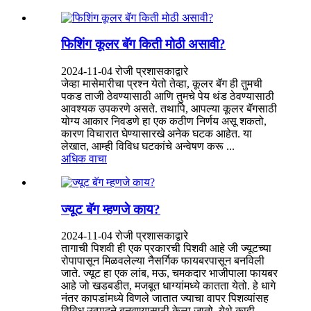
फिशिंग कूलर बॅग किती मोठी असावी?
2024-11-04 रोजी प्रशासकाद्वारे
जेव्हा मासेमारीचा प्रश्न येतो तेव्हा, कूलर बॅग ही तुमची
पकड ताजी ठेवण्यासाठी आणि तुमचे पेय थंड ठेवण्यासाठी
आवश्यक उपकरणे असते. तथापि, आपल्या कूलर बॅगसाठी
योग्य आकार निवडणे हा एक कठीण निर्णय असू शकतो,
कारण विचारात घेण्यासारखे अनेक घटक आहेत. या
लेखात, आम्ही विविध घटकांचे अन्वेषण करू ...
अधिक वाचा
ज्यूट बॅग म्हणजे काय?
2024-11-04 रोजी प्रशासकाद्वारे
तागाची पिशवी ही एक प्रकारची पिशवी आहे जी ज्यूटच्या
रोपापासून मिळवलेल्या नैसर्गिक फायबरपासून बनविली
जाते. ज्यूट हा एक लांब, मऊ, चमकदार भाजीपाला फायबर
आहे जो खडबडीत, मजबूत धाग्यांमध्ये कातता येतो. हे धागे
नंतर कापडांमध्ये विणले जातात ज्याचा वापर पिशव्यांसह
विविध उत्पादने बनवण्यासाठी केला जातो. येथे काही