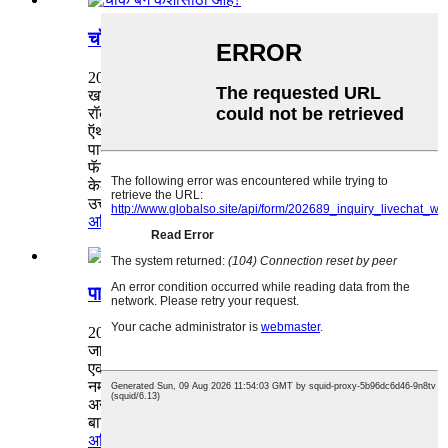
चॉक बॅग कशासाठी आहे?
2024-07-22 रोजी प्रशासकाद्वारे
खडूची पिशवी एक साधी ऍक्सेसरीसारखी वाटू शकते, परंतु
रॉक क्लाइंबर, जिम्नॅस्ट, वेटलिफ्टर्स आणि इतर
ऍथलीट्ससाठी, ते एक महत्त्वपूर्ण उद्देश पूर्ण करते. हे नम्र
पाउच, सामान्यत: मऊ आतील अस्तर असलेल्या टिकाऊ
फॅब्रिकपासून बनविलेले, चूर्ण खडू ठेवण्यासाठी डिझाइन
केलेले आहे, जीआर सुधारण्यासाठी वापरला जाणारा एक
उत्तम पदार्थ.
अधिक वाचा
पाण्याची बाटली स्लीव्ह का वापरावी?
2024-07-22 रोजी प्रशासकाद्वारे
जाता जाता हायड्रेशनच्या शोधात, पाण्याची बाटली स्लीव्ह
एक साधी पण अपरिहार्य ऍक्सेसरी म्हणून उदयास येते.
नम्र पाण्याची बाटली स्वयंपूर्ण वाटत असली तरी, स्लीव्ह
अनेक फायदे देते जे पिण्याचा अनुभव वाढवतात. पाण्याची
बाटली स्लीव्ह का वापरायची याचा शोध घेऊया...
अधिक वाचा