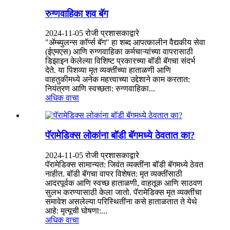
रुग्णवाहिका शव बॅग
2024-11-05 रोजी प्रशासकाद्वारे
"ॲम्ब्युलन्स कॉर्प्स बॅग" हा शब्द आपत्कालीन वैद्यकीय सेवा
(ईएमएस) आणि रुग्णवाहिका कर्मचाऱ्यांच्या वापरासाठी
डिझाइन केलेल्या विशिष्ट प्रकारच्या बॉडी बॅगचा संदर्भ
देते. या पिशव्या मृत व्यक्तींच्या हाताळणी आणि
वाहतुकीमध्ये अनेक महत्त्वाच्या उद्देशाने काम करतात:
नियंत्रण आणि स्वच्छता: रुग्णवाहिका...
अधिक वाचा
पॅरामेडिक्स लोकांना बॉडी बॅगमध्ये ठेवतात का?
2024-11-05 रोजी प्रशासकाद्वारे
पॅरामेडिक्स सामान्यत: जिवंत व्यक्तींना बॉडी बॅगमध्ये ठेवत
नाहीत. बॉडी बॅगचा वापर विशेषत: मृत व्यक्तींसाठी
आदरपूर्वक आणि स्वच्छ हाताळणी, वाहतूक आणि साठवण
सुलभ करण्यासाठी केला जातो. पॅरामेडिक्स मृत व्यक्तींचा
समावेश असलेल्या परिस्थितींना कसे हाताळतात ते येथे
आहे: मृत्यूची घोषणा:...
अधिक वाचा