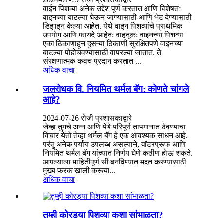
वाईन पिशव्या अनेक उद्देश पूर्ण करतात आणि विशेषतः
वाइनच्या बाटल्या घेऊन जाण्यासाठी आणि भेट देण्यासाठी
डिझाइन केल्या आहेत. येथे वाइन पिशव्यांचे प्राथमिक
उपयोग आणि फायदे आहेत: वाहतूक: वाइनच्या पिशव्या
एका ठिकाणाहून दुसऱ्या ठिकाणी सुरक्षितपणे वाइनच्या
बाटल्या पोहोचवण्यासाठी वापरल्या जातात. ते
संरक्षणात्मक कवच प्रदान करतात ...
अधिक वाचा
जलरोधक वि. नियमित थर्मल बॅग: कोणते चांगले
आहे?
2024-07-26 रोजी प्रशासकाद्वारे
जेव्हा तुमचे अन्न आणि पेये परिपूर्ण तापमानात ठेवण्याचा
विचार येतो तेव्हा थर्मल बॅग हे एक आवश्यक साधन आहे.
परंतु अनेक पर्याय उपलब्ध असल्याने, वॉटरप्रूफ आणि
नियमित थर्मल बॅग यांच्यात निर्णय घेणे कठीण होऊ शकते.
आपल्याला माहितीपूर्ण सी बनविण्यात मदत करण्यासाठी
मुख्य फरक खाली करूया...
अधिक वाचा
तुम्ही कोरड्या पिशव्या कशा सांभाळता?