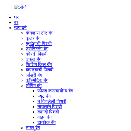
घर
वर
उत्पादने
कॅनव्हास टोट बॅग
कूलर बॅग
मृतदेहाची पिशवी
ड्रॉस्ट्रिंग बॅग
कोरडी पिशवी
डफल बॅग
फिशिंग किल बॅग
कपड्याची पिशवी
लाँड्री बॅग
कॉस्मेटिक बॅग
शॉपिंग बॅग
फोल्ड करण्यायोग्य बॅग
ज्यूट बॅग
न विणलेली पिशवी
नायलॉन पिशवी
कागदी पिशवी
वाइन बॅग
टायवेक बॅग
टायर बॅग