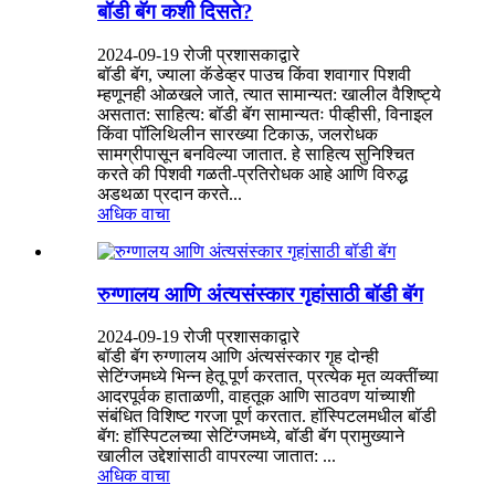
बॉडी बॅग कशी दिसते?
2024-09-19 रोजी प्रशासकाद्वारे
बॉडी बॅग, ज्याला कॅडेव्हर पाउच किंवा शवागार पिशवी
म्हणूनही ओळखले जाते, त्यात सामान्यत: खालील वैशिष्ट्ये
असतात: साहित्य: बॉडी बॅग सामान्यतः पीव्हीसी, विनाइल
किंवा पॉलिथिलीन सारख्या टिकाऊ, जलरोधक
सामग्रीपासून बनविल्या जातात. हे साहित्य सुनिश्चित
करते की पिशवी गळती-प्रतिरोधक आहे आणि विरुद्ध
अडथळा प्रदान करते...
अधिक वाचा
रुग्णालय आणि अंत्यसंस्कार गृहांसाठी बॉडी बॅग
2024-09-19 रोजी प्रशासकाद्वारे
बॉडी बॅग रुग्णालय आणि अंत्यसंस्कार गृह दोन्ही
सेटिंग्जमध्ये भिन्न हेतू पूर्ण करतात, प्रत्येक मृत व्यक्तींच्या
आदरपूर्वक हाताळणी, वाहतूक आणि साठवण यांच्याशी
संबंधित विशिष्ट गरजा पूर्ण करतात. हॉस्पिटलमधील बॉडी
बॅग: हॉस्पिटलच्या सेटिंग्जमध्ये, बॉडी बॅग प्रामुख्याने
खालील उद्देशांसाठी वापरल्या जातात: ...
अधिक वाचा