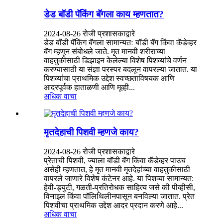
डेड बॉडी पॅकिंग बॅगला काय म्हणतात?
2024-08-26 रोजी प्रशासकाद्वारे
डेड बॉडी पॅकिंग बॅगला सामान्यतः बॉडी बॅग किंवा कॅडेव्हर
बॅग म्हणून संबोधले जाते. मृत मानवी शरीराच्या
वाहतुकीसाठी डिझाइन केलेल्या विशेष पिशव्यांचे वर्णन
करण्यासाठी या संज्ञा परस्पर बदलून वापरल्या जातात. या
पिशव्यांचा प्राथमिक उद्देश स्वच्छताविषयक आणि
आदरपूर्वक हाताळणी आणि मूव्ही...
अधिक वाचा
मृतदेहाची पिशवी म्हणजे काय?
2024-08-26 रोजी प्रशासकाद्वारे
प्रेताची पिशवी, ज्याला बॉडी बॅग किंवा कॅडेव्हर पाउच
असेही म्हणतात, हे मृत मानवी मृतदेहांच्या वाहतुकीसाठी
वापरले जाणारे विशेष कंटेनर आहे. या पिशव्या सामान्यत:
हेवी-ड्युटी, गळती-प्रतिरोधक साहित्य जसे की पीव्हीसी,
विनाइल किंवा पॉलिथिलीनपासून बनविल्या जातात. प्रेत
पिशवीचा प्राथमिक उद्देश आदर प्रदान करणे आहे...
अधिक वाचा