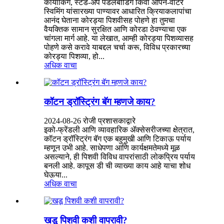
कायाकिंग, स्टँड-अप पॅडलबोर्डिंग किंवा ओपन-वॉटर
स्विमिंग यांसारख्या पाण्यावर आधारित क्रियाकलापांचा
आनंद घेताना कोरड्या पिशवीसह पोहणे हा तुमचा
वैयक्तिक सामान सुरक्षित आणि कोरडा ठेवण्याचा एक
चांगला मार्ग आहे. या लेखात, आम्ही कोरड्या पिशव्यासह
पोहणे कसे करावे याबद्दल चर्चा करू, विविध प्रकारच्या
कोरड्या पिशव्या, हो...
अधिक वाचा
कॉटन ड्रॉस्ट्रिंग बॅग म्हणजे काय?
2024-08-26 रोजी प्रशासकाद्वारे
इको-फ्रेंडली आणि व्यावहारिक ॲक्सेसरीजच्या क्षेत्रात,
कॉटन ड्रॉस्ट्रिंग बॅग एक बहुमुखी आणि टिकाऊ पर्याय
म्हणून उभी आहे. साधेपणा आणि कार्यक्षमतेमध्ये मूळ
असल्याने, ही पिशवी विविध वापरांसाठी लोकप्रिय पर्याय
बनली आहे. कापूस डी ची व्याख्या काय आहे याचा शोध
घेऊया...
अधिक वाचा
खडू पिशवी कशी वापरावी?