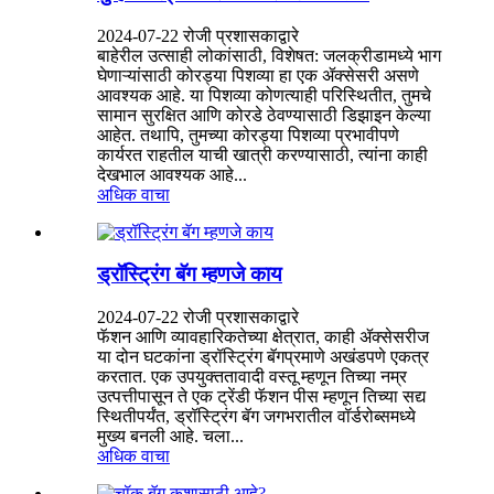
2024-07-22 रोजी प्रशासकाद्वारे
बाहेरील उत्साही लोकांसाठी, विशेषत: जलक्रीडामध्ये भाग
घेणाऱ्यांसाठी कोरड्या पिशव्या हा एक ॲक्सेसरी असणे
आवश्यक आहे. या पिशव्या कोणत्याही परिस्थितीत, तुमचे
सामान सुरक्षित आणि कोरडे ठेवण्यासाठी डिझाइन केल्या
आहेत. तथापि, तुमच्या कोरड्या पिशव्या प्रभावीपणे
कार्यरत राहतील याची खात्री करण्यासाठी, त्यांना काही
देखभाल आवश्यक आहे...
अधिक वाचा
ड्रॉस्ट्रिंग बॅग म्हणजे काय
2024-07-22 रोजी प्रशासकाद्वारे
फॅशन आणि व्यावहारिकतेच्या क्षेत्रात, काही ॲक्सेसरीज
या दोन घटकांना ड्रॉस्ट्रिंग बॅगप्रमाणे अखंडपणे एकत्र
करतात. एक उपयुक्ततावादी वस्तू म्हणून तिच्या नम्र
उत्पत्तीपासून ते एक ट्रेंडी फॅशन पीस म्हणून तिच्या सद्य
स्थितीपर्यंत, ड्रॉस्ट्रिंग बॅग जगभरातील वॉर्डरोब्समध्ये
मुख्य बनली आहे. चला...
अधिक वाचा