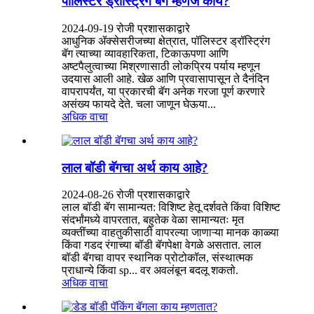
पॉलिस्टर ड्रॉस्ट्रिंग बॅग म्हणजे काय?
2024-09-19 रोजी प्रशासकाद्वारे
आधुनिक ॲक्सेसरीजच्या क्षेत्रात, पॉलिस्टर ड्रॉस्ट्रिंग
बॅग त्याच्या व्यावहारिकता, टिकाऊपणा आणि
अष्टपैलुत्वाच्या मिश्रणासाठी लोकप्रिय पर्याय म्हणून
उदयास आली आहे. खेळ आणि प्रवासापासून ते दैनंदिन
वापरापर्यंत, या प्रकारची बॅग अनेक गरजा पूर्ण करणारे
असंख्य फायदे देते. चला जाणून घेऊया...
अधिक वाचा
लाल बॉडी बॅगचा अर्थ काय आहे?
2024-08-26 रोजी प्रशासकाद्वारे
लाल बॉडी बॅग सामान्यत: विशिष्ट हेतू दर्शवते किंवा विशिष्ट
संदर्भांमध्ये वापरतात, बहुतेक वेळा सामान्यतः मृत
व्यक्तींच्या वाहतुकीसाठी वापरल्या जाणाऱ्या मानक काळ्या
किंवा गडद रंगाच्या बॉडी बॅगपेक्षा वेगळे असतात. लाल
बॉडी बॅगचा वापर स्थानिक प्रोटोकॉल, संस्थात्मक
प्राधान्ये किंवा sp... वर अवलंबून बदलू शकतो.
अधिक वाचा