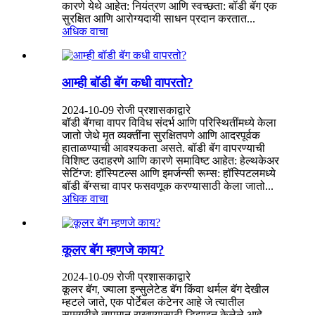
कारणे येथे आहेत: नियंत्रण आणि स्वच्छता: बॉडी बॅग एक
सुरक्षित आणि आरोग्यदायी साधन प्रदान करतात...
अधिक वाचा
आम्ही बॉडी बॅग कधी वापरतो?
2024-10-09 रोजी प्रशासकाद्वारे
बॉडी बॅगचा वापर विविध संदर्भ आणि परिस्थितींमध्ये केला
जातो जेथे मृत व्यक्तींना सुरक्षितपणे आणि आदरपूर्वक
हाताळण्याची आवश्यकता असते. बॉडी बॅग वापरण्याची
विशिष्ट उदाहरणे आणि कारणे समाविष्ट आहेत: हेल्थकेअर
सेटिंग्ज: हॉस्पिटल्स आणि इमर्जन्सी रूम्स: हॉस्पिटलमध्ये
बॉडी बॅग्सचा वापर फसवणूक करण्यासाठी केला जातो...
अधिक वाचा
कूलर बॅग म्हणजे काय?
2024-10-09 रोजी प्रशासकाद्वारे
कूलर बॅग, ज्याला इन्सुलेटेड बॅग किंवा थर्मल बॅग देखील
म्हटले जाते, एक पोर्टेबल कंटेनर आहे जे त्यातील
सामग्रीचे तापमान राखण्यासाठी डिझाइन केलेले आहे,