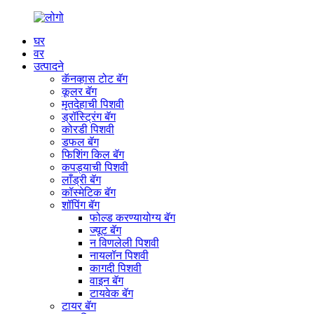
घर
वर
उत्पादने
कॅनव्हास टोट बॅग
कूलर बॅग
मृतदेहाची पिशवी
ड्रॉस्ट्रिंग बॅग
कोरडी पिशवी
डफल बॅग
फिशिंग किल बॅग
कपड्याची पिशवी
लाँड्री बॅग
कॉस्मेटिक बॅग
शॉपिंग बॅग
फोल्ड करण्यायोग्य बॅग
ज्यूट बॅग
न विणलेली पिशवी
नायलॉन पिशवी
कागदी पिशवी
वाइन बॅग
टायवेक बॅग
टायर बॅग