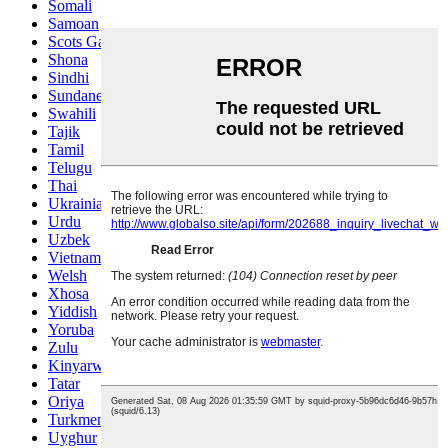
Somali
Samoan
Scots Gaelic
Shona
Sindhi
Sundanese
Swahili
Tajik
Tamil
Telugu
Thai
Ukrainian
Urdu
Uzbek
Vietnamese
Welsh
Xhosa
Yiddish
Yoruba
Zulu
Kinyarwanda
Tatar
Oriya
Turkmen
Uyghur