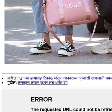
मागील:
जूताच्या डब्यासह टिकाऊ मोठ्या आकाराच्या प्रवासी सामानाची डफ
पुढील:
कॅनव्हास कॉटन कूलर लंच थर्मल बॅग