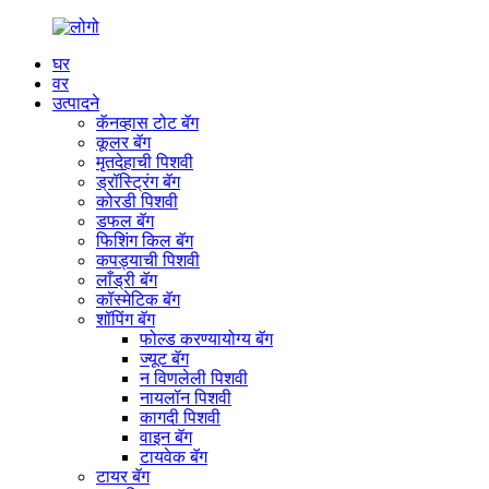
घर
वर
उत्पादने
कॅनव्हास टोट बॅग
कूलर बॅग
मृतदेहाची पिशवी
ड्रॉस्ट्रिंग बॅग
कोरडी पिशवी
डफल बॅग
फिशिंग किल बॅग
कपड्याची पिशवी
लाँड्री बॅग
कॉस्मेटिक बॅग
शॉपिंग बॅग
फोल्ड करण्यायोग्य बॅग
ज्यूट बॅग
न विणलेली पिशवी
नायलॉन पिशवी
कागदी पिशवी
वाइन बॅग
टायवेक बॅग
टायर बॅग