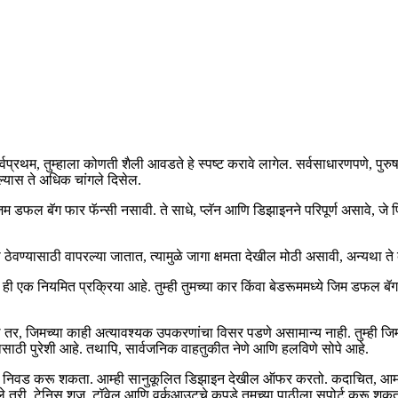
प्रथम, तुम्हाला कोणती शैली आवडते हे स्पष्ट करावे लागेल. सर्वसाधारणपणे, पुरुषांनी
यास ते अधिक चांगले दिसेल.
फल बॅग फार फॅन्सी नसावी. ते साधे, प्लॅन आणि डिझाइनने परिपूर्ण असावे, जे फिटन
्यासाठी वापरल्या जातात, त्यामुळे जागा क्षमता देखील मोठी असावी, अन्यथा ते 
णे ही एक नियमित प्रक्रिया आहे. तुम्ही तुमच्या कार किंवा बेडरूममध्ये जिम ड
 तर, जिमच्या काही अत्यावश्यक उपकरणांचा विसर पडणे असामान्य नाही. तुम्ही जिम बॅ
ासाठी पुरेशी आहे. तथापि, सार्वजनिक वाहतुकीत नेणे आणि हलविणे सोपे आहे.
ची निवड करू शकता. आम्ही सानुकूलित डिझाइन देखील ऑफर करतो. कदाचित, आमच्य
त नसले तरी, टेनिस शूज, टॉवेल आणि वर्कआउटचे कपडे तुमच्या पाठीला सपोर्ट कर