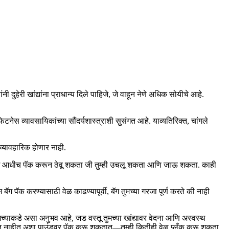
 दुहेरी खांद्यांना प्राधान्य दिले पाहिजे, जे वाहून नेणे अधिक सोयीचे आहे.
ेस व्यावसायिकांच्या सौंदर्यशास्त्राशी सुसंगत आहे. याव्यतिरिक्त, चांगले
व्यावहारिक होणार नाही.
फल बॅग आधीच पॅक करून ठेवू शकता जी तुम्ही उचलू शकता आणि जाऊ शकता. काही
ग पॅक करण्यासाठी वेळ काढण्यापूर्वी, बॅग तुमच्या गरजा पूर्ण करते की नाही
ाकडे असा अनुभव आहे, जड वस्तू तुमच्या खांद्यावर वेदना आणि अस्वस्थ
ू शकत नाहीत अशा पाउंडवर पॅक करू शकतात—तुम्ही कितीही वेळ प्लँक करू शकता