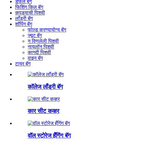
डफल बॅग
फिशिंग किल बॅग
कपड्याची पिशवी
लाँड्री बॅग
शॉपिंग बॅग
फोल्ड करण्यायोग्य बॅग
ज्यूट बॅग
न विणलेली पिशवी
नायलॉन पिशवी
कागदी पिशवी
वाइन बॅग
टायर बॅग
कॉलेज लाँड्री बॅग
कार सीट कव्हर
वॉल स्टोरेज हँगिंग बॅग