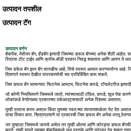
उत्पादन तपशील
उत्पादन टॅग
उत्पादन वर्णन
बॅकपॅक, मेसेंजर बॅग, हँडबॅग इत्यादी जिमच्या डफल बॅगच्या अनेक शैली आहेत. सर्व
स्त्रिया टोट टाईप आणि क्रॉस-बॉडी प्रकार निवडू शकतात आणि आपण ते धरल्
जिम डफेल बॅग इतर बॅग सारखीच आहे, तिचे स्वरूप आयात करण्यायोग्य आहे. जिम ड
दिसणारे स्वरूप देखील वापरकर्त्याची चव प्रतिबिंबित करू शकते.
जिम डफल बॅग सामान्यत: फिटनेस आयटम, फिटनेस कपडे, टॉयलेटरीज इत्यादी ठेवण
जो कोणी नियमितपणे जिममध्ये जातो, त्यांच्यासाठी टॉवेल, कपडे, शूज पॅक कर
लोकांकडे वेगवेगळ्या प्रकारच्या वर्कआउट्ससाठी अनेक पिशव्या असतात.
तुम्ही प्रवास करत असाल किंवा तुमच्या स्वत:च्या व्यायामशाळेला भेट देत असाल
याचा विचार करा. चित्राप्रमाणे या प्रकारची जिम डफल बॅग अनेक वस्तू ठेवण्य
जर तुम्हाला जिममध्ये जायचे असेल तर तुम्ही ओल्या आणि कोरड्या डफल बॅग
करते. तुम्ही यापुढे तुमच्या बॅकपॅकमध्ये जड पुस्तके आणि फोल्डर ठेवू शक