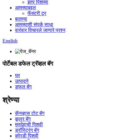
इतर पिशव्या
आमच्याबद्दल
फॅक्टरी टूर
बातम्या
आमच्याशी संपर्क साधा
वारंवार विचारले जाणारे प्रश्न
English
पोर्टेबल डफेल ट्रॅव्हल बॅग
घर
उत्पादने
डफल बॅग
श्रेण्या
कॅनव्हास टोट बॅग
कूलर बॅग
मृतदेहाची पिशवी
ड्रॉस्ट्रिंग बॅग
कोरडी पिशवी